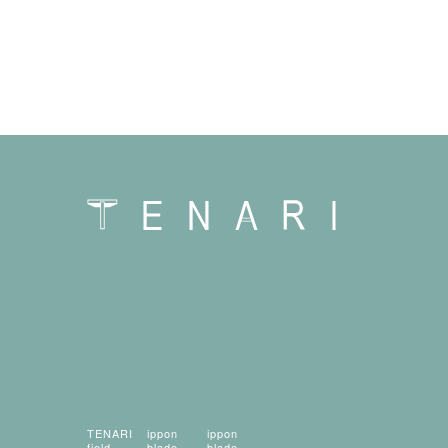
TENARI
ippon
ippon
field
blade
blade