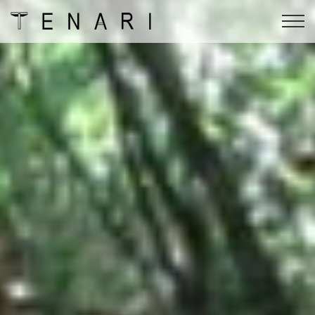
Skip
to
content
TENARIのメニュー
conditioning flow
ippon blade公認指導者資
オンラインスクール
格＆
TENARIセルフケア
ippon blade
アクセス
インストラクター
オンラインショップ
会社概要
よくある質問
会員ログイン
予約