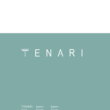
TENARI
ippon
ippon
field
blade
blade