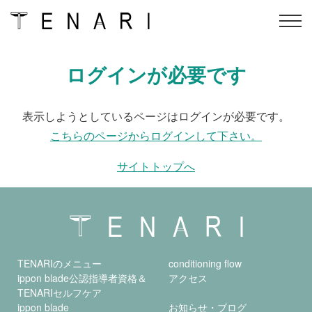
Skip
ログインが必要です
TENARIのメニュー
conditioning flow
to
content
ippon blade公認指導者資
オンラインスクール
表示しようとしているページはログインが必要です。
格＆
TENARIセルフケア
こちらのページからログインして下さい。
ippon blade
アクセス
サイトトップへ
インストラクター
オンラインショップ
会社概要
よくある質問
会員ログイン
予約
TENARIのメニュー
conditioning flow
ippon blade公認指導者資格＆
アクセス
TENARIセルフケア
ippon blade
お知らせ・ブログ