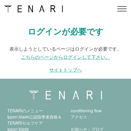
Skip
ログインが必要です
TENARIのメニュー
conditioning flow
to
content
ippon blade公認指導者資
オンラインスクール
表示しようとしているページはログインが必要です。
格＆
TENARIセルフケア
こちらのページからログインして下さい。
ippon blade
アクセス
サイトトップへ
インストラクター
オンラインショップ
会社概要
よくある質問
会員ログイン
予約
TENARIのメニュー
conditioning flow
ippon blade公認指導者資格＆
アクセス
TENARIセルフケア
ippon blade
お知らせ・ブログ