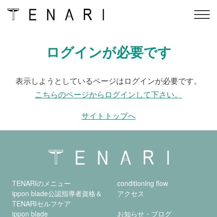
Skip
ログインが必要です
TENARIのメニュー
conditioning flow
to
content
ippon blade公認指導者資
オンラインスクール
表示しようとしているページはログインが必要です。
格＆
TENARIセルフケア
こちらのページからログインして下さい。
ippon blade
アクセス
サイトトップへ
インストラクター
オンラインショップ
会社概要
よくある質問
会員ログイン
予約
TENARIのメニュー
conditioning flow
ippon blade公認指導者資格＆
アクセス
TENARIセルフケア
ippon blade
お知らせ・ブログ