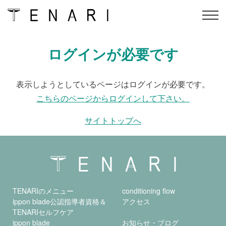
Skip
ログインが必要です
TENARIのメニュー
conditioning flow
to
content
ippon blade公認指導者資
オンラインスクール
表示しようとしているページはログインが必要です。
格＆
TENARIセルフケア
こちらのページからログインして下さい。
ippon blade
アクセス
サイトトップへ
インストラクター
オンラインショップ
会社概要
よくある質問
会員ログイン
予約
TENARIのメニュー
conditioning flow
ippon blade公認指導者資格＆
アクセス
TENARIセルフケア
ippon blade
お知らせ・ブログ