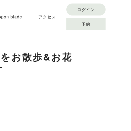
ログイン
ppon blade
アクセス
予約
conditioning flow
並木をお散歩&お花
オンラインスクール
町
アクセス
オンラインショップ
よくある質問
予約