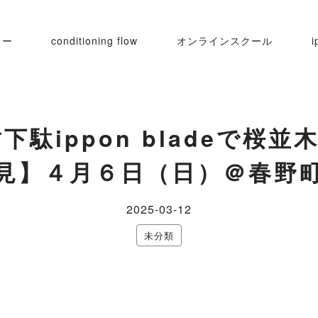
ュー
conditioning flow
オンラインスクール
i
駄ippon bladeで桜
Iセルフケア
見】４月６日（日）＠春野
2025-03-12
未分類