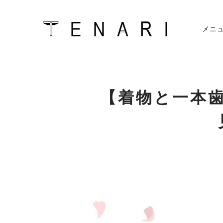
メニ
Skip
TENARIのメニュー
to
【着物と一本歯下
content
ippon blade公認指導者資格＆
TENAR
ippon blade
インストラクター
会社概要
会員ログイン