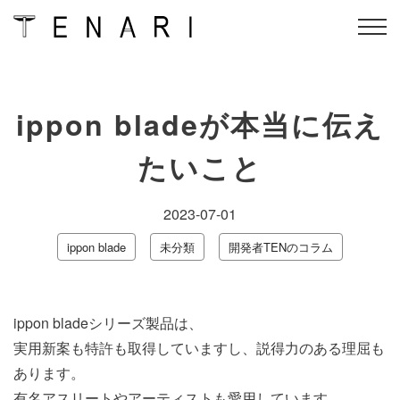
Skip
TENARIのメニュー
conditioning flow
to
ippon bladeが本当に伝え
content
ippon blade公認指導者資
オンラインスクール
格＆
TENARIセルフケア
たいこと
ippon blade
アクセス
2023-07-01
インストラクター
オンラインショップ
ippon blade
未分類
開発者TENのコラム
会社概要
よくある質問
ippon bladeシリーズ製品は、
会員ログイン
予約
実用新案も特許も取得していますし、説得力のある理屈も
あります。
有名アスリートやアーティストも愛用しています。