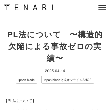
Skip
TENARIのメニュー
conditioning flow
to
PL法について 〜構造的
content
ippon blade公認指導者資
オンラインスクール
格＆
TENARIセルフケア
欠陥による事故ゼロの実
ippon blade
アクセス
績〜
インストラクター
オンラインショップ
2025-04-14
会社概要
よくある質問
ippon blade
ippon blade公式オンラインSHOP
会員ログイン
予約
【PL法について】